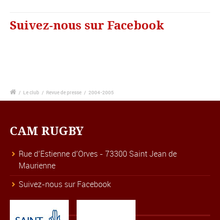
Suivez-nous sur Facebook
/
Le club
/
Revue de presse
/
2004-2005
CAM RUGBY
Rue d’Estienne d’Orves - 73300 Saint Jean de
Maurienne
Suivez-nous sur Facebook