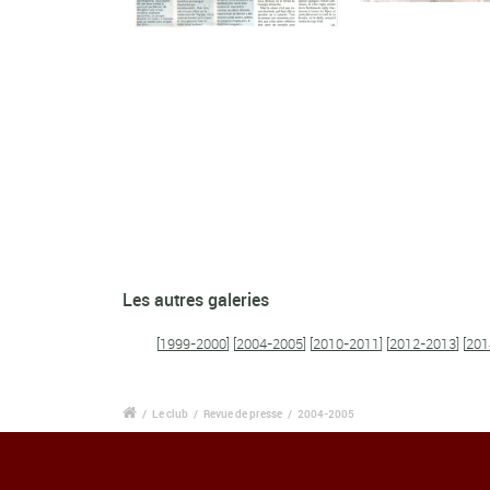
Les autres galeries
[
1999-2000
] [
2004-2005
] [
2010-2011
] [
2012-2013
] [
201
/
Le club
/
Revue de presse
/
2004-2005