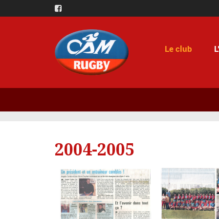
Le club
L
2004-2005