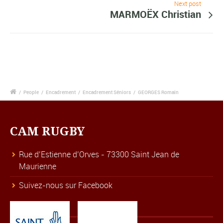
Next post
MARMOËX Christian
/
People
/
Encadrement
/
Encadrement Séniors
/
GEORGES Romain
CAM RUGBY
Rue d’Estienne d’Orves - 73300 Saint Jean de
Maurienne
Suivez-nous sur Facebook